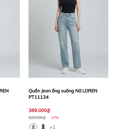
OREN
Quần Jean ống suông Nữ LOREN
PT11134
389.000₫
529.000₫
-27%
+1