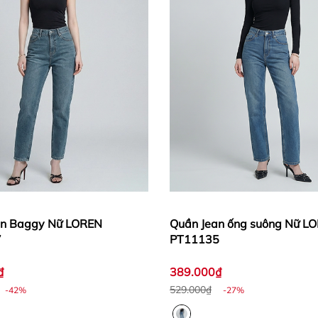
an Baggy Nữ LOREN
Quần Jean ống suông Nữ L
7
PT11135
₫
389.000₫
529.000₫
-42%
-27%