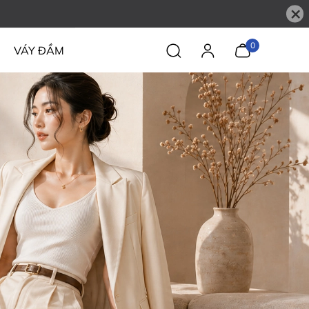
×
0
VÁY ĐẦM