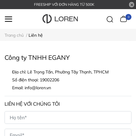
FREESHIP VỚI ĐƠN HÀNG TỪ 500K
0
Trang chủ
/
Liên hệ
Công ty TNHH EGANY
Địa chỉ:
Lê Trọng Tấn, Phường Tây Thạnh, TPHCM
Số điện thoại:
19002206
Email:
info@loren.vn
LIÊN HỆ VỚI CHÚNG TÔI