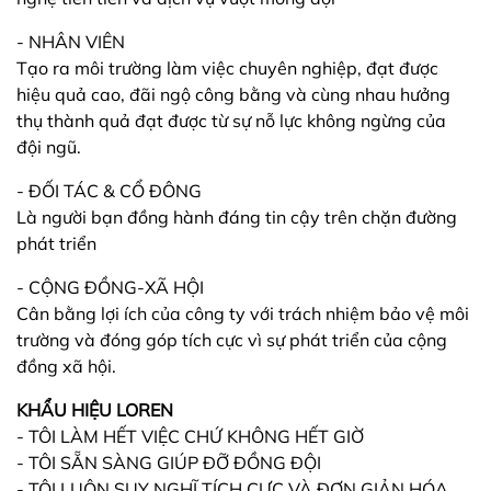
- NHÂN VIÊN
Tạo ra môi trường làm việc chuyên nghiệp, đạt được
hiệu quả cao, đãi ngộ công bằng và cùng nhau hưởng
thụ thành quả đạt được từ sự nỗ lực không ngừng của
đội ngũ.
- ĐỐI TÁC & CỔ ĐÔNG
Là người bạn đồng hành đáng tin cậy trên chặn đường
phát triển
- CỘNG ĐỒNG-XÃ HỘI
Cân bằng lợi ích của công ty với trách nhiệm bảo vệ môi
trường và đóng góp tích cực vì sự phát triển của cộng
đồng xã hội.
KHẨU HIỆU LOREN
- TÔI LÀM HẾT VIỆC CHỨ KHÔNG HẾT GIỜ
- TÔI SẴN SÀNG GIÚP ĐỠ ĐỒNG ĐỘI
- TÔI LUÔN SUY NGHĨ TÍCH CỰC VÀ ĐƠN GIẢN HÓA