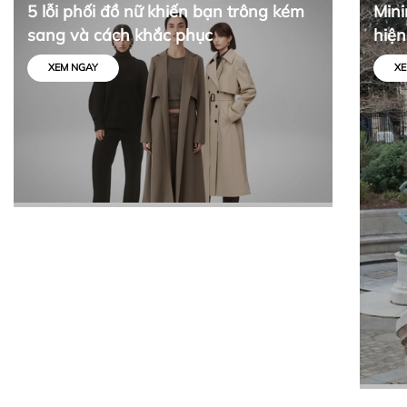
5 lỗi phối đồ nữ khiến bạn trông kém
Mini
sang và cách khắc phục
hiện
tối 
XEM NGAY
XE