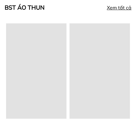
BST ÁO THUN
Xem tất cả