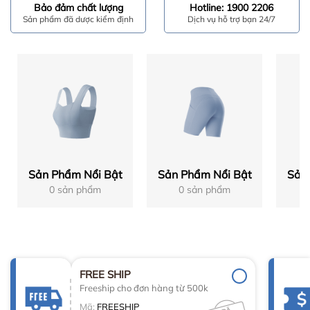
Bảo đảm chất lượng
Hotline: 1900 2206
Sản phẩm đã dược kiểm định
Dịch vụ hỗ trợ bạn 24/7
Sản Phẩm Nổi Bật
Sản Phẩm Nổi Bật
Sản
0 sản phẩm
0 sản phẩm
FREE SHIP
Freeship cho đơn hàng từ 500k
Mã:
FREESHIP