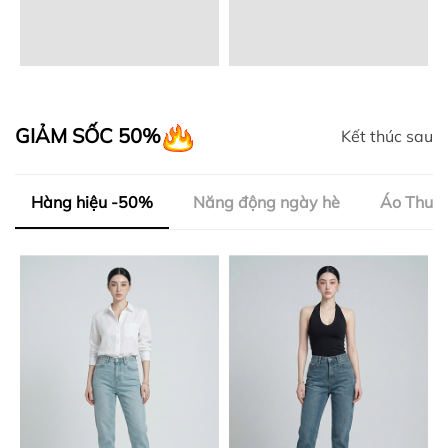
GIẢM SỐC 50%
Kết thúc sau
Hàng hiệu -50%
Năng động ngày hè
Áo Thun 