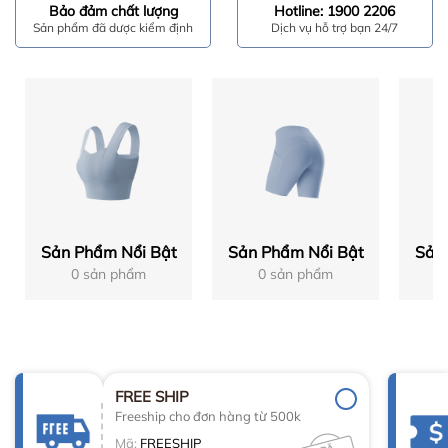
Bảo đảm chất lượng
Hotline: 1900 2206
Sản phẩm đã dược kiểm định
Dịch vụ hỗ trợ bạn 24/7
Sản Phẩm Nổi Bật
Sản Phẩm Nổi Bật
Sản
0 sản phẩm
0 sản phẩm
FREE SHIP
Freeship cho đơn hàng từ 500k
Mã:
FREESHIP