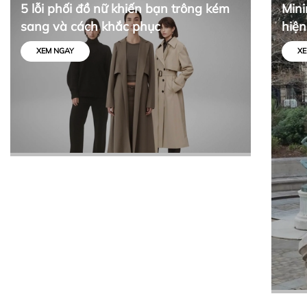
5 lỗi phối đồ nữ khiến bạn trông kém
Mini
sang và cách khắc phục
hiện
tối 
XEM NGAY
XE