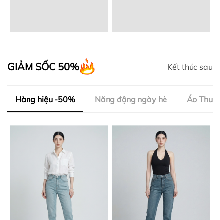
GIẢM SỐC 50%
Kết thúc sau
Hàng hiệu -50%
Năng động ngày hè
Áo Thun 