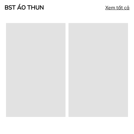
BST ÁO THUN
Xem tất cả