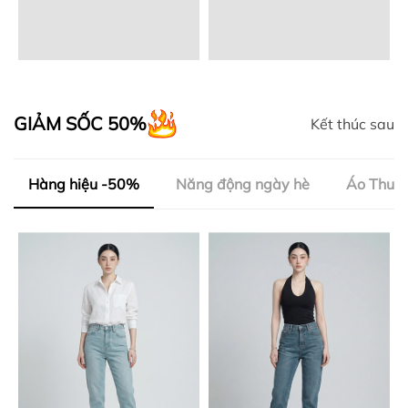
GIẢM SỐC 50%
Kết thúc sau
Hàng hiệu -50%
Năng động ngày hè
Áo Thun 