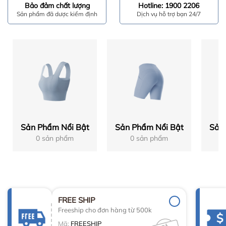
Bảo đảm chất lượng
Hotline: 1900 2206
Sản phẩm đã dược kiểm định
Dịch vụ hỗ trợ bạn 24/7
Sản Phẩm Nổi Bật
Sản Phẩm Nổi Bật
Sản
0 sản phẩm
0 sản phẩm
FREE SHIP
Freeship cho đơn hàng từ 500k
Mã:
FREESHIP