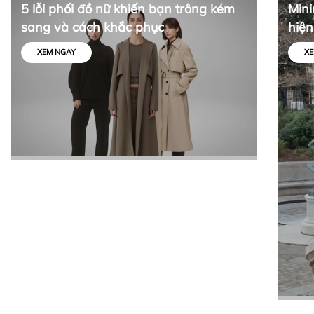
5 lỗi phối đồ nữ khiến bạn trông kém
Mini
sang và cách khắc phục
hiện
tối 
XEM NGAY
XE