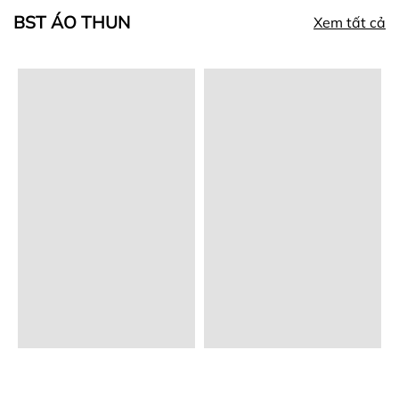
BST ÁO THUN
Xem tất cả