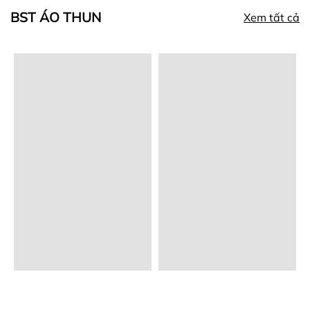
BST ÁO THUN
Xem tất cả