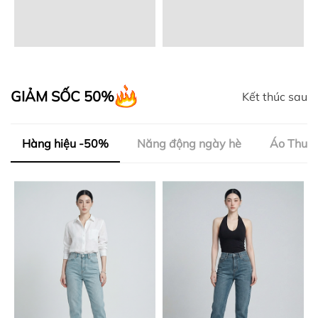
GIẢM SỐC 50%
Kết thúc sau
Hàng hiệu -50%
Năng động ngày hè
Áo Thun 