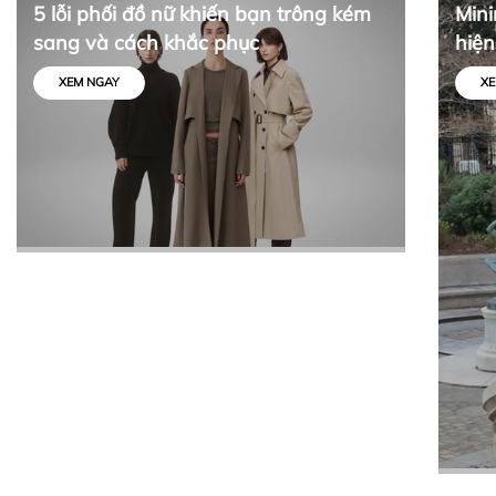
5 lỗi phối đồ nữ khiến bạn trông kém
Mini
sang và cách khắc phục
hiện
tối 
XEM NGAY
XE