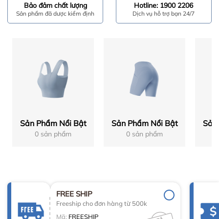
Bảo đảm chất lượng
Hotline: 1900 2206
Sản phẩm đã dược kiểm định
Dịch vụ hỗ trợ bạn 24/7
Sản Phẩm Nổi Bật
Sản Phẩm Nổi Bật
Sản
0 sản phẩm
0 sản phẩm
FREE SHIP
Freeship cho đơn hàng từ 500k
Mã:
FREESHIP