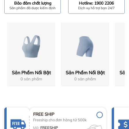
Bảo đảm chất lượng
Hotline: 1900 2206
Sản phẩm đã dược kiểm định
Dịch vụ hỗ trợ bạn 24/7
Sản Phẩm Nổi Bật
Sản Phẩm Nổi Bật
Sản
0 sản phẩm
0 sản phẩm
FREE SHIP
Freeship cho đơn hàng từ 500k
Mã:
FREESHIP