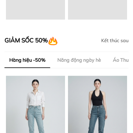
GIẢM SỐC 50%
Kết thúc sau
Hàng hiệu -50%
Năng động ngày hè
Áo Thun 