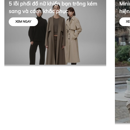
5 lỗi phối đồ nữ khiến bạn trông kém
Mini
sang và cách khắc phục
hiện
tối 
XEM NGAY
XE