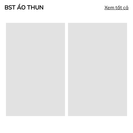
BST ÁO THUN
Xem tất cả