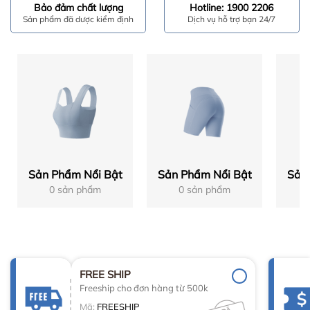
Bảo đảm chất lượng
Hotline: 1900 2206
Sản phẩm đã dược kiểm định
Dịch vụ hỗ trợ bạn 24/7
Sản Phẩm Nổi Bật
Sản Phẩm Nổi Bật
Sản
0 sản phẩm
0 sản phẩm
FREE SHIP
Freeship cho đơn hàng từ 500k
Mã:
FREESHIP