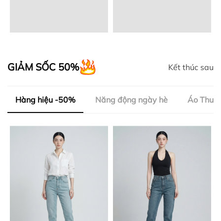
GIẢM SỐC 50%
Kết thúc sau
Hàng hiệu -50%
Năng động ngày hè
Áo Thun 