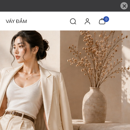
×
0
VÁY ĐẦM