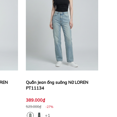
OREN
Quần Jean ống suông Nữ LOREN
PT11134
389.000₫
529.000₫
-27%
+1