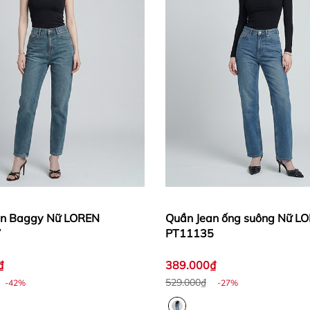
an Baggy Nữ LOREN
Quần Jean ống suông Nữ L
7
PT11135
₫
389.000₫
529.000₫
-42%
-27%