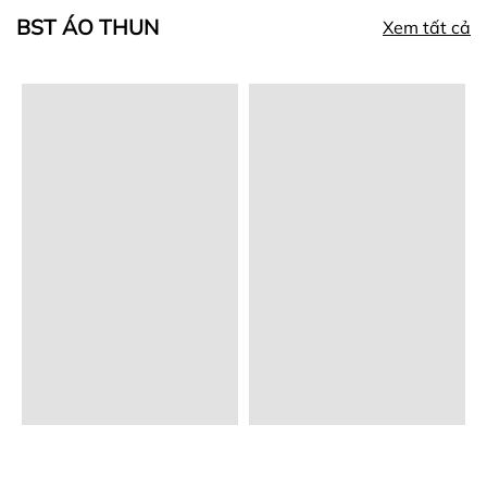
BST ÁO THUN
Xem tất cả