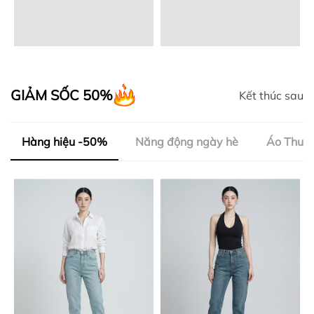
GIẢM SỐC 50%
Kết thúc sau
Hàng hiệu -50%
Năng động ngày hè
Áo Thun 