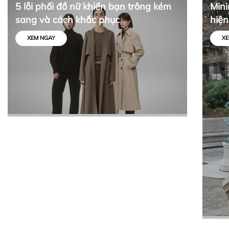
5 lỗi phối đồ nữ khiến bạn trông kém
Mini
sang và cách khắc phục
hiện
tối 
XEM NGAY
XE