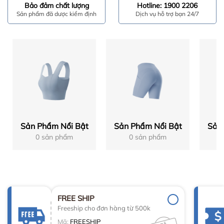
Bảo đảm chất lượng
Hotline: 1900 2206
Sản phẩm đã dược kiểm định
Dịch vụ hỗ trợ bạn 24/7
Sản Phẩm Nổi Bật
Sản Phẩm Nổi Bật
Sản
0 sản phẩm
0 sản phẩm
FREE SHIP
Freeship cho đơn hàng từ 500k
Mã:
FREESHIP