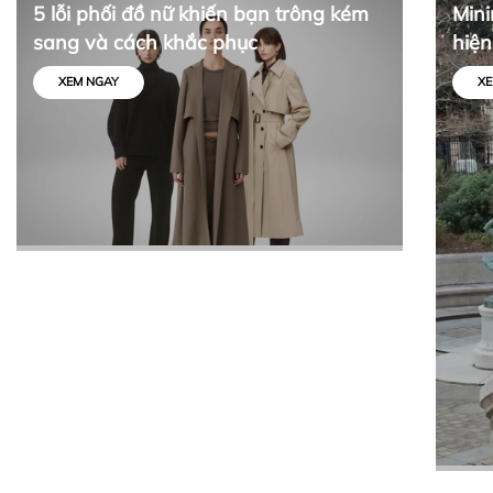
5 lỗi phối đồ nữ khiến bạn trông kém
Mini
sang và cách khắc phục
hiện
tối 
XEM NGAY
XE