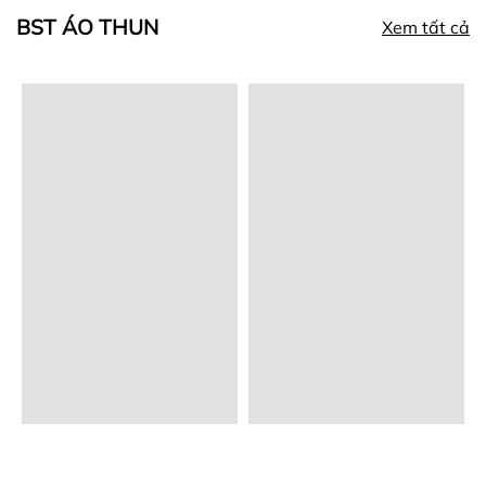
BST ÁO THUN
Xem tất cả