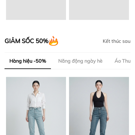
GIẢM SỐC 50%
Kết thúc sau
Hàng hiệu -50%
Năng động ngày hè
Áo Thun 