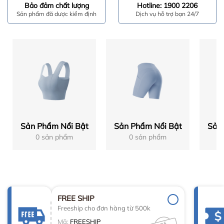
Bảo đảm chất lượng
Hotline: 1900 2206
Sản phẩm đã dược kiểm định
Dịch vụ hỗ trợ bạn 24/7
Sản Phẩm Nổi Bật
Sản Phẩm Nổi Bật
Sản
0 sản phẩm
0 sản phẩm
FREE SHIP
Freeship cho đơn hàng từ 500k
Mã:
FREESHIP