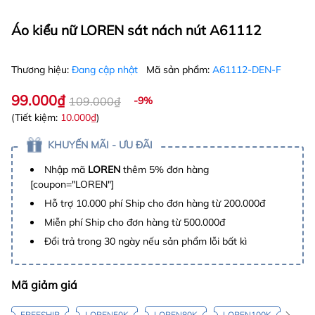
Áo kiểu nữ LOREN sát nách nút A61112
Thương hiệu:
Đang cập nhật
Mã sản phẩm:
A61112-DEN-F
99.000₫
109.000₫
-9%
(Tiết kiệm:
10.000₫
)
KHUYẾN MÃI - ƯU ĐÃI
Nhập mã
LOREN
thêm 5% đơn hàng
[coupon="LOREN"]
Hỗ trợ 10.000 phí Ship cho đơn hàng từ 200.000đ
Miễn phí Ship cho đơn hàng từ 500.000đ
Đổi trả trong 30 ngày nếu sản phẩm lỗi bất kì
Mã giảm giá
FREESHIP
LOREN50K
LOREN80K
LOREN100K