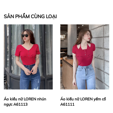
bạn hoàn toàn yên tâm về chất lượng sản phẩm.
SẢN PHẨM CÙNG LOẠI
2. ĐIỀU KIỆN ĐỔI
2. THỜI GIAN NHẬN HÀNG
Áo kiểu nữ LOREN nhún
Áo kiểu nữ LOREN yếm cổ
ngực A61113
A61111