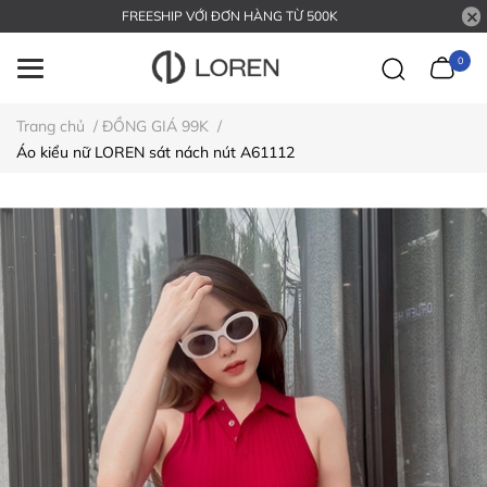
FREESHIP VỚI ĐƠN HÀNG TỪ 500K
0
Trang chủ
/
ĐỒNG GIÁ 99K
/
Áo kiểu nữ LOREN sát nách nút A61112