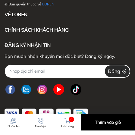
© Bản quyền thuộc về
LOREN
VỀ LOREN
CHÍNH SÁCH KHÁCH HÀNG
ĐĂNG KÝ NHẬN TIN
Bạn muốn nhận khuyến mãi đặc biệt? Đăng ký ngay.
Đăng ký
4. QUY ĐỊNH BẢO HÀNH
0
Thêm vào giỏ
Nhắn tin
Gọi điện
Giỏ hàng