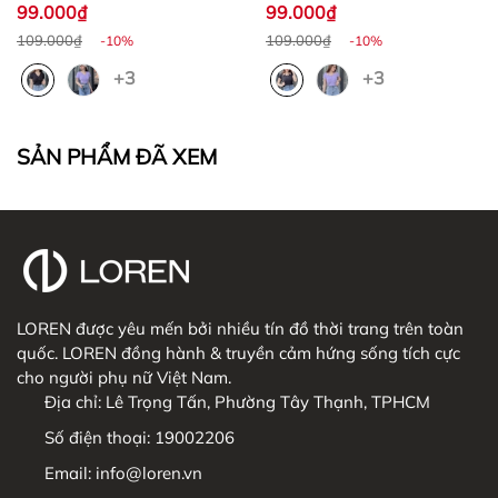
99.000₫
99.000₫
109.000₫
109.000₫
-10%
-10%
+3
+3
SẢN PHẨM ĐÃ XEM
3. CHÍNH SÁCH THANH TOÁN
3. HƯỚNG DẪN ĐỔI SẢN PHẨM
LOREN được yêu mến bởi nhiều tín đồ thời trang trên toàn
quốc. LOREN đồng hành & truyền cảm hứng sống tích cực
cho người phụ nữ Việt Nam.
Địa chỉ:
Lê Trọng Tấn, Phường Tây Thạnh, TPHCM
Số điện thoại:
19002206
Email:
info@loren.vn