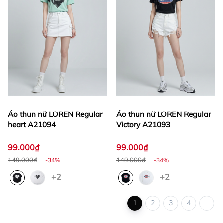
Áo thun nữ LOREN Regular
Áo thun nữ LOREN Regular
heart A21094
Victory A21093
99.000₫
99.000₫
149.000₫
149.000₫
-34%
-34%
+2
+2
1
2
3
4