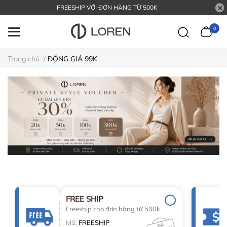
FREESHIP VỚI ĐƠN HÀNG TỪ 500K
0
Trang chủ
/
ĐỒNG GIÁ 99K
FREE SHIP
Freeship cho đơn hàng từ 500k
Mã:
FREESHIP