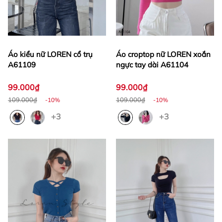
Áo kiểu nữ LOREN cổ trụ
Áo croptop nữ LOREN xoắn
A61109
ngực tay dài A61104
99.000₫
99.000₫
109.000₫
109.000₫
-10%
-10%
+3
+3