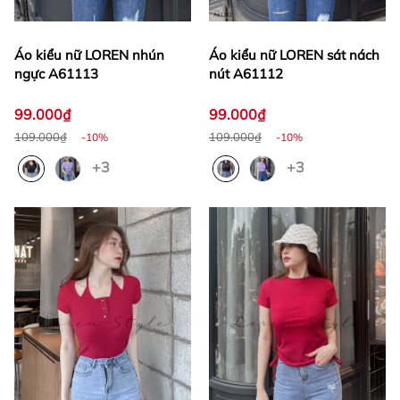
Áo kiểu nữ LOREN nhún
Áo kiểu nữ LOREN sát nách
ngực A61113
nút A61112
99.000₫
99.000₫
109.000₫
109.000₫
-10%
-10%
+3
+3