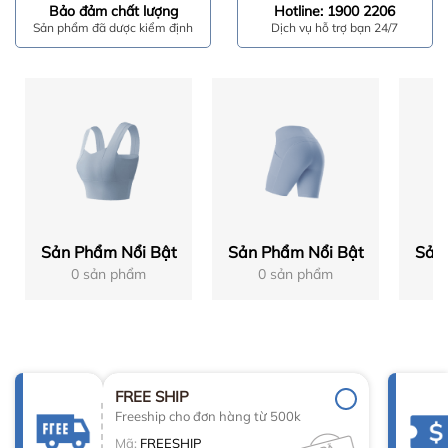
Bảo đảm chất lượng
Hotline: 1900 2206
Sản phẩm đã dược kiểm định
Dịch vụ hỗ trợ bạn 24/7
Sản Phẩm Nổi Bật
Sản Phẩm Nổi Bật
Sản
0 sản phẩm
0 sản phẩm
FREE SHIP
Freeship cho đơn hàng từ 500k
Mã:
FREESHIP