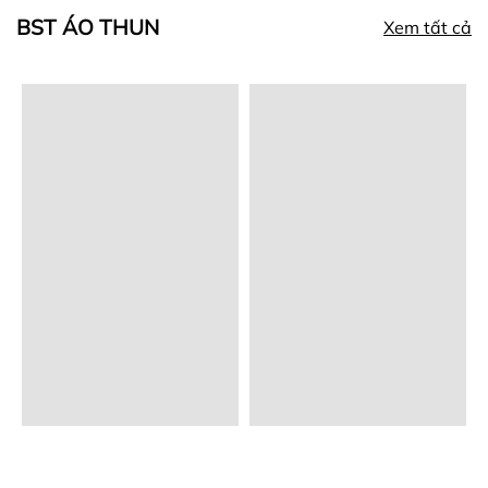
BST ÁO THUN
Xem tất cả