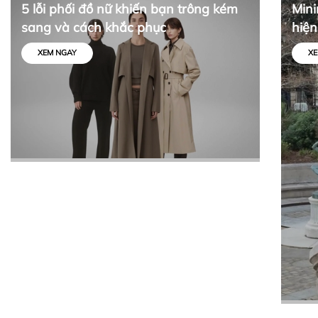
5 lỗi phối đồ nữ khiến bạn trông kém
Mini
sang và cách khắc phục
hiện
tối 
XEM NGAY
XE