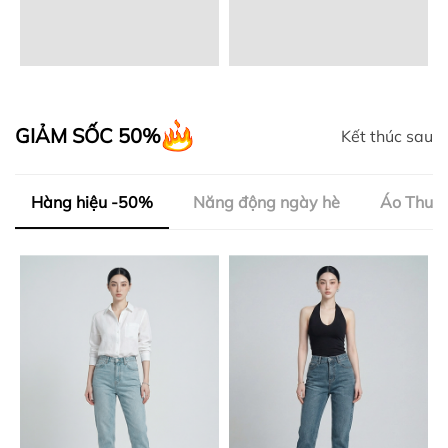
GIẢM SỐC 50%
Kết thúc sau
Hàng hiệu -50%
Năng động ngày hè
Áo Thun 