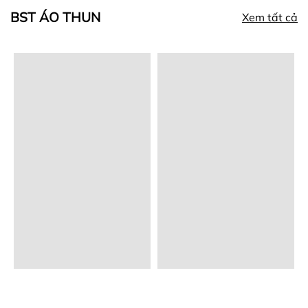
BST ÁO THUN
Xem tất cả