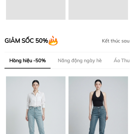
GIẢM SỐC 50%
Kết thúc sau
Hàng hiệu -50%
Năng động ngày hè
Áo Thun 