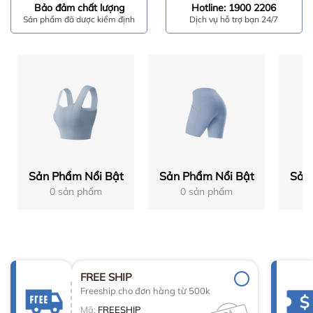
Bảo đảm chất lượng
Hotline: 1900 2206
Sản phẩm đã dược kiểm định
Dịch vụ hỗ trợ bạn 24/7
Sản Phẩm Nổi Bật
Sản Phẩm Nổi Bật
Sản
0 sản phẩm
0 sản phẩm
FREE SHIP
Freeship cho đơn hàng từ 500k
Mã:
FREESHIP