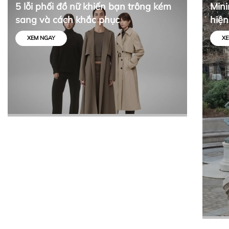
5 lỗi phối đồ nữ khiến bạn trông kém
Mini
sang và cách khắc phục
hiện
tối 
XEM NGAY
XE