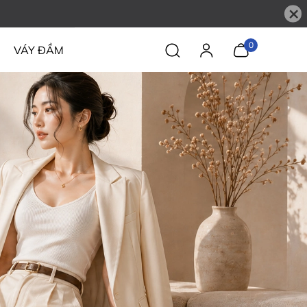
×
0
VÁY ĐẦM