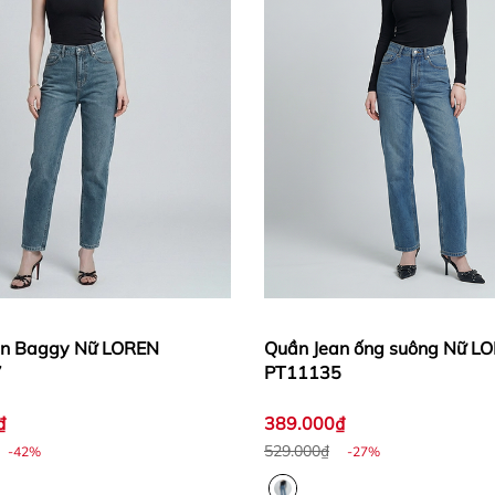
an Baggy Nữ LOREN
Quần Jean ống suông Nữ L
7
PT11135
₫
389.000₫
529.000₫
-42%
-27%