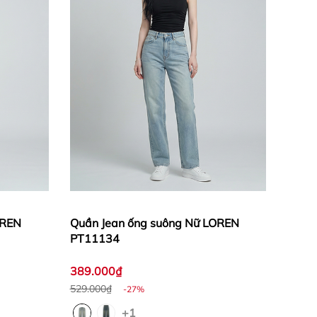
OREN
Quần Jean ống suông Nữ LOREN
PT11134
389.000₫
529.000₫
-27%
+1