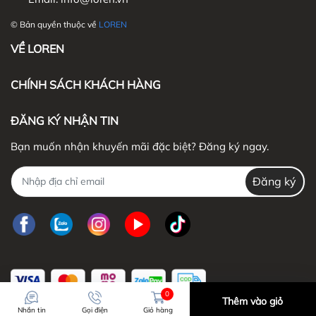
© Bản quyền thuộc về
LOREN
VỀ LOREN
CHÍNH SÁCH KHÁCH HÀNG
ĐĂNG KÝ NHẬN TIN
Bạn muốn nhận khuyến mãi đặc biệt? Đăng ký ngay.
Đăng ký
4. QUY ĐỊNH BẢO HÀNH
0
Thêm vào giỏ
Nhắn tin
Gọi điện
Giỏ hàng