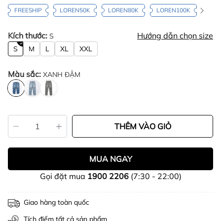
FREESHIP
LOREN50K
LOREN80K
LOREN100K
Kích thước:
Hướng dẫn chọn size
S
S
M
L
XL
XXL
Màu sắc:
XANH ĐẬM
THÊM VÀO GIỎ
MUA NGAY
Gọi đặt mua
1900 2206
(7:30 - 22:00)
Giao hàng toàn quốc
Tích điểm tất cả sản phẩm