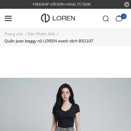
FREESHIP VỚI ĐƠN HÀNG TỪ 500K
0
Trang chủ
/
Sản Phẩm Mới
/
Quần jean baggy nữ LOREN wash rách B51107