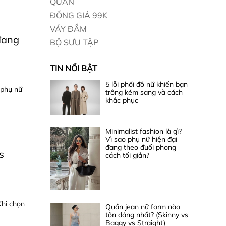
QUẦN
ĐỒNG GIÁ 99K
VÁY ĐẦM
 đang
BỘ SƯU TẬP
TIN NỔI BẬT
5 lỗi phối đồ nữ khiến bạn
 phụ nữ
trông kém sang và cách
khắc phục
Minimalist fashion là gì?
Vì sao phụ nữ hiện đại
đang theo đuổi phong
s
cách tối giản?
Khi chọn
Quần jean nữ form nào
tôn dáng nhất? (Skinny vs
Baggy vs Straight)