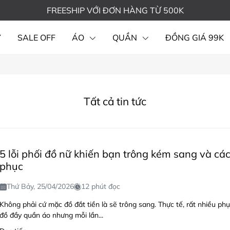
FREESHIP VỚI ĐƠN HÀNG TỪ 500K
Y
SALE OFF
ÁO
QUẦN
ĐỒNG GIÁ 99K
Tất cả tin tức
5 lỗi phối đồ nữ khiến bạn trông kém sang và cá
phục
Thứ Bảy, 25/04/2026
12 phút đọc
Không phải cứ mặc đồ đắt tiền là sẽ trông sang. Thực tế, rất nhiều phụ
đồ đầy quần áo nhưng mỗi lần...