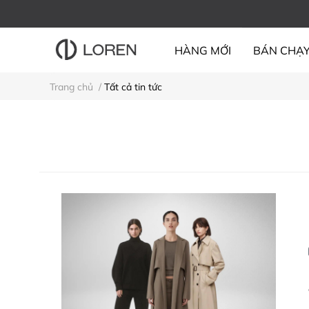
HÀNG MỚI
BÁN CHẠ
Trang chủ
/
Tất cả tin tức
BỘ SƯU TẬP