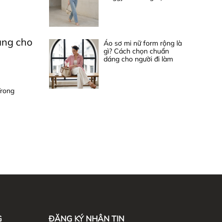
áng cho
Áo sơ mi nữ form rộng là
gì? Cách chọn chuẩn
dáng cho người đi làm
Trong
G
ĐĂNG KÝ NHẬN TIN