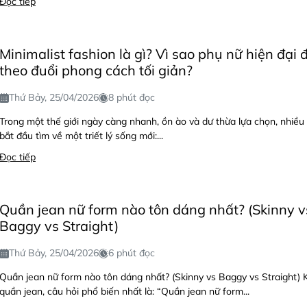
Đọc tiếp
Minimalist fashion là gì? Vì sao phụ nữ hiện đại
theo đuổi phong cách tối giản?
Thứ Bảy, 25/04/2026
8 phút đọc
Trong một thế giới ngày càng nhanh, ồn ào và dư thừa lựa chọn, nhiều
bắt đầu tìm về một triết lý sống mới:...
Đọc tiếp
Quần jean nữ form nào tôn dáng nhất? (Skinny v
Baggy vs Straight)
Thứ Bảy, 25/04/2026
6 phút đọc
Quần jean nữ form nào tôn dáng nhất? (Skinny vs Baggy vs Straight) 
quần jean, câu hỏi phổ biến nhất là: “Quần jean nữ form...