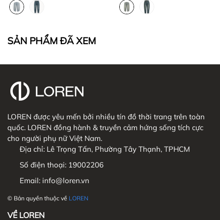
SẢN PHẨM ĐÃ XEM
3. CHÍNH SÁCH THANH TOÁN
3. HƯỚNG DẪN ĐỔI SẢN PHẨM
LOREN được yêu mến bởi nhiều tín đồ thời trang trên toàn
quốc. LOREN đồng hành & truyền cảm hứng sống tích cực
cho người phụ nữ Việt Nam.
Địa chỉ:
Lê Trọng Tấn, Phường Tây Thạnh, TPHCM
Số điện thoại:
19002206
Email:
info@loren.vn
© Bản quyền thuộc về
LOREN
VỀ LOREN