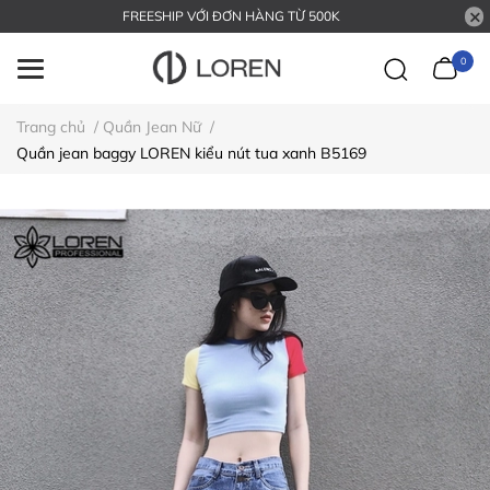
FREESHIP VỚI ĐƠN HÀNG TỪ 500K
0
Trang chủ
/
Quần Jean Nữ
/
Quần jean baggy LOREN kiểu nút tua xanh B5169