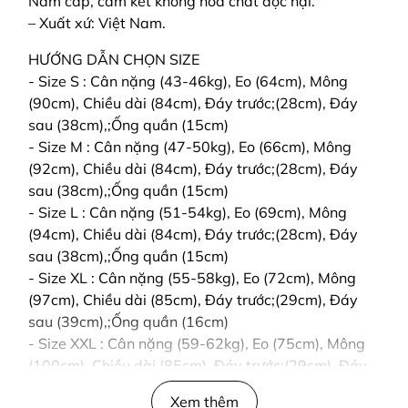
Nam cấp, cam kết không hóa chất độc hại.
– Xuất xứ: Việt Nam.
HƯỚNG DẪN CHỌN SIZE
- Size S : Cân nặng (43-46kg), Eo (64cm), Mông
(90cm), Chiều dài (84cm), Đáy trước;(28cm), Đáy
sau (38cm),;Ống quần (15cm)
- Size M : Cân nặng (47-50kg), Eo (66cm), Mông
(92cm), Chiều dài (84cm), Đáy trước;(28cm), Đáy
sau (38cm),;Ống quần (15cm)
- Size L : Cân nặng (51-54kg), Eo (69cm), Mông
(94cm), Chiều dài (84cm), Đáy trước;(28cm), Đáy
sau (38cm),;Ống quần (15cm)
- Size XL : Cân nặng (55-58kg), Eo (72cm), Mông
(97cm), Chiều dài (85cm), Đáy trước;(29cm), Đáy
sau (39cm),;Ống quần (16cm)
- Size XXL : Cân nặng (59-62kg), Eo (75cm), Mông
(100cm), Chiều dài (85cm), Đáy trước;(29cm), Đáy
sau (39cm),;Ống quần (16cm)
Xem thêm